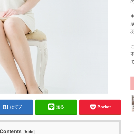
はてブ
送る
Pocket
Contents
[
hide
]