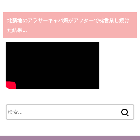
北新地のアラサーキャバ嬢がアフターで枕営業し続け
た結果…
検
索: