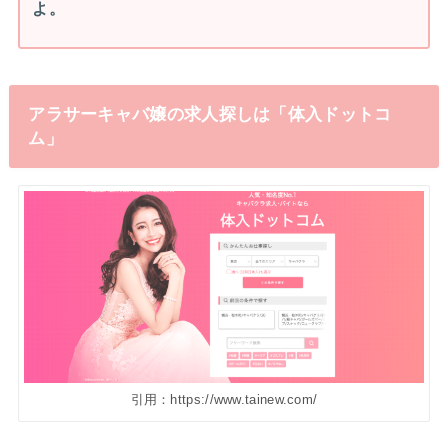
よ。
アラサーキャバ嬢の求人探しは「体入ドットコ
ム」
引用：https://www.tainew.com/