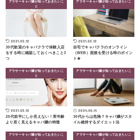
アラサーキャバ嬢が知っておきたいこ
アラサーキャバ嬢が知っておきたいこ
と
と
2021.05.12
2021.05.12
30代歓迎のキャバクラで体験入店
自宅でキャバクラのオンライン
をする時に確認しておくべきこと3
（WEB）面接を受ける時のポイン
つ
ト★
アラサーキャバ嬢が知っておきたいこ
アラサーキャバ嬢が知っておきたいこ
と
と
2021.05.12
2024.06.14
20代前半にしか見えない！実年齢
30代からは危険？キャバ嬢がスタ
より若く見えるキャバ嬢の特徴
イル維持するダイエット法
アラサーキャバ嬢が知っておきたいこ
アラサーキャバ嬢が知っておきたいこ
と
と