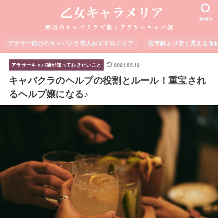
SEARCH
アラサー向けのキャバクラ求人おすすめエリア
実年齢より若く見えるキ
2021.05.12
アラサーキャバ嬢が知っておきたいこと
キャバクラのヘルプの役割とルール！重宝され
るヘルプ嬢になる♪