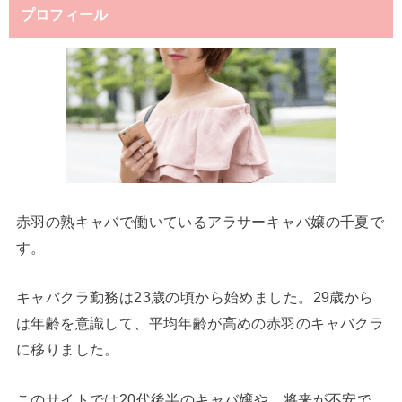
プロフィール
赤羽の熟キャバで働いているアラサーキャバ嬢の千夏で
す。
キャバクラ勤務は23歳の頃から始めました。29歳から
は年齢を意識して、平均年齢が高めの赤羽のキャバクラ
に移りました。
このサイトでは20代後半のキャバ嬢や、将来が不安で