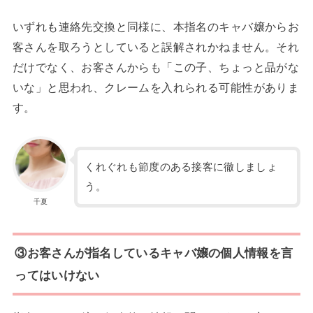
いずれも連絡先交換と同様に、本指名のキャバ嬢からお
客さんを取ろうとしていると誤解されかねません。それ
だけでなく、お客さんからも「この子、ちょっと品がな
いな」と思われ、クレームを入れられる可能性がありま
す。
くれぐれも節度のある接客に徹しましょ
う。
千夏
③お客さんが指名しているキャバ嬢の個人情報を言
ってはいけない