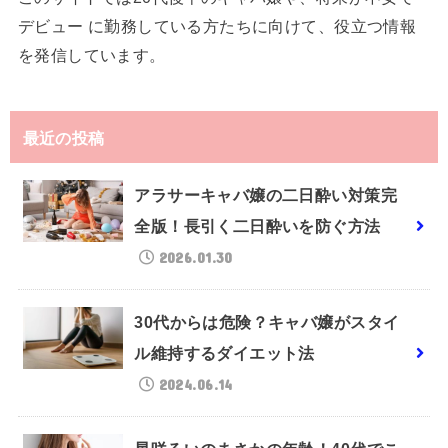
デビュー に勤務している方たちに向けて、役立つ情報
を発信しています。
最近の投稿
アラサーキャバ嬢の二日酔い対策完
全版！長引く二日酔いを防ぐ方法
2026.01.30
30代からは危険？キャバ嬢がスタイ
ル維持するダイエット法
2024.06.14