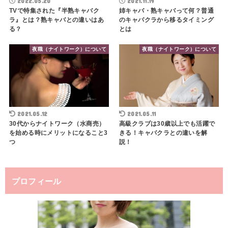
2022.05.20
2021.11.19
TVで特集された『半熟キャバク
姉キャバ・熟キャバって何？普通
ラ』とは？熟キャバとの違いはあ
のキャバクラから移るタイミング
る？
とは
夜職（ナイトワーク）について
夜職（ナイトワーク）について
2021.05.12
2021.05.11
30代からナイトワーク（水商売）
高級クラブは30歳以上でも活躍で
を始める時にメリットになること3
きる！キャバクラとの違いを解
つ
説！
プロフィール