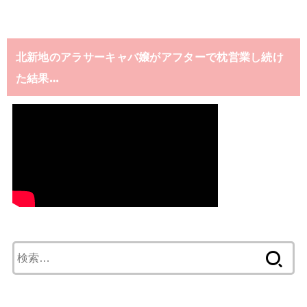
北新地のアラサーキャバ嬢がアフターで枕営業し続け
た結果…
検
索: