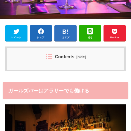
ツイート
シェア
はてブ
送る
Pocket
Contents
[
hide
]
ガールズバーはアラサーでも働ける